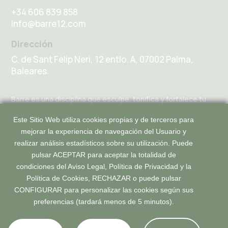
+34 606 839 858
info@barre12.com
Dirección
C. de Sant Felip Neri, 12 entlo. A,
07002 Palma,
Baleares.
Barre es una disciplina que esculpe, tonifica y fortalece tu
cuerpo. Se enfoca en movimientos de bajo impacto y alta
intensidad diseñados para fortalecer el cuerpo y trabajarlo
Este Sitio Web utiliza cookies propias y de terceros para
de manera integral.
mejorar la experiencia de navegación del Usuario y
Programa Kit Digtial cofinanciado por los fondos next generation (EU)
realizar análisis estadísticos sobre su utilización. Puede
del mecanismo de recuperación y resilencia.
pulsar ACEPTAR para aceptar la totalidad de
condiciones del Aviso Legal, Política de Privacidad y la
Política de Cookies, RECHAZAR o puede pulsar
CONFIGURAR para personalizar las cookies según sus
preferencias (tardará menos de 5 minutos).
© 2026 BARRE12 Palma.
Todos los derechos reservados.